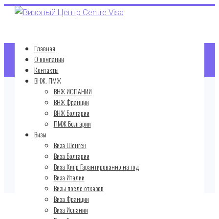
Главная
О компании
Контакты
ВНЖ. ПМЖ
ВНЖ ИСПАНИИ
Статья
ВНЖ Франции
ВНЖ Болгарии
ПМЖ Болгарии
Визы
Главная
Виза Шенген
Новости
Виза Болгарии
Виза Кипр Гарантированно на год
Информация по визам Венгрии
Виза Италии
Визы после отказов
Виза Франции
Виза Испании