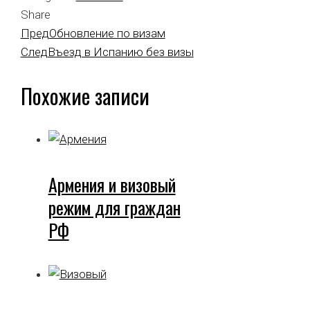
Share
Facebook
Twitter
LinkedIn
Pinterest
Stumbleupon
Email
Пред
Обновление по визам
След
Въезд в Испанию без визы
Похожие записи
Армения и визовый
режим для граждан
РФ