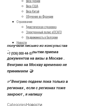
Информация по
Виза Греции
Виза США
визам Венгрии
Виза Китай
Обучение во Франции
Страхование
Туристическая страховка
By
nak18
On
05.07.2026
Электронный полис еОСАГО
Недвижимость в Болгарии
⚡️ 🇭🇺
Друзья, сегодня мы
Новости
получили письмо из консульства
Венгрии о закрытии приема
+7 (936) 000-44-07
документов на визы в Москве .
Венгрию на Москву временно не
принимаем 🤝
✅ Венгрию подаем пока только в
регионах , если с регионах тоже
закроют , я напишу
Categories
Новости