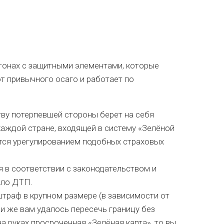
 тонах с защитными элементами, которые
от привычного осаго и работает по
ву потерпевшей стороны берет на себя
каждой стране, входящей в систему «Зелёной
ется урегулированием подобных страховых
 в соответствии с законодательством и
шло ДТП.
штраф в крупном размере (в зависимости от
и же вам удалось пересечь границу без
на руках просроченная «Зелёная карта», то вы