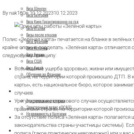
Виза Шенген
By
nak18
On
10.12.2023
10.12.2023
Виза Болгарии
Виза Кипр Гарантированно на год
Виза Италии
Визы после отказов
Полис «Зелёная карта» печатается на бланке в зелёных
Виза Франции
крайне сложно подделать. «Зелёная карта» отличается 
Виза Испании
Виза Греции
следующему принципу:
Виза США
Виза Китай
Возмещение ущерба здоровью, жизни или имущест
Обучение во Франции
страна, на территории которой произошло ДТП. В 
карты», есть национальное бюро, которое занима
СТРАХОВАНИЕ
случаев.
Туристическая страховка
Урегулирование страхового случая осуществляется
Электронный полис еОСАГО
правилами страны, на территории которой произо
Недвижимость в Болгарии
За отсутствие полиса «Зелёная карта» полагается 
законодательства страны-участницы системы). Есл
НОВОСТИ
полиса (такое практически невозможно) или у вас 