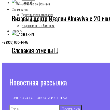
Обучение во Франции
Страхование
Туристическая страховка
Визовый центр Италии Almaviva с 20 ию
Электронный полис еОСАГО
Недвижимость в Болгарии
Новости
+7 (936) 000-44-07
Словакия отмены !!!
Новостная рассылка
Подписка на новости и статьи