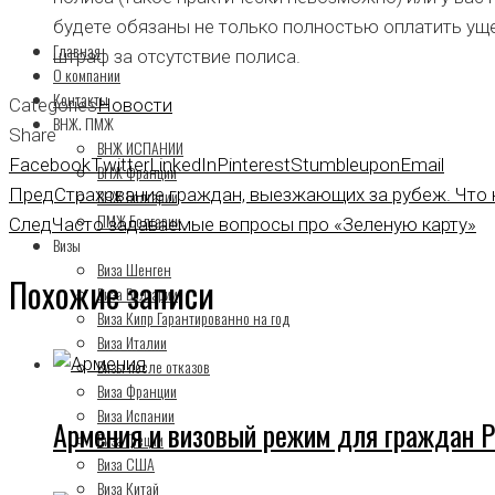
будете обязаны не только полностью оплатить уще
Главная
штраф за отсутствие полиса.
О компании
Контакты
Categories
Новости
ВНЖ. ПМЖ
Share
ВНЖ ИСПАНИИ
Facebook
Twitter
LinkedIn
Pinterest
Stumbleupon
Email
ВНЖ Франции
Пред
Страхование граждан, выезжающих за рубеж. Что 
ВНЖ Болгарии
ПМЖ Болгарии
След
Часто задаваемые вопросы про «Зеленую карту»
Визы
Виза Шенген
Похожие записи
Виза Болгарии
Виза Кипр Гарантированно на год
Виза Италии
Визы после отказов
Виза Франции
Виза Испании
Армения и визовый режим для граждан 
Виза Греции
Виза США
Виза Китай