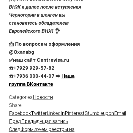
ВНЖ и далее после вступления
Черногории в шенген вы
становитесь обладателем
Европейского ВНЖ 👌
📩
По вопросам оформления
@Oxanabg
✅
наш сайт Centrevisa.ru
☎️+7929 929-57-82
☎️+7936 000-44-07 ➡️
Наша
группа ВКонтакте
Categories
Новости
Share
Facebook
Twitter
LinkedIn
Pinterest
Stumbleupon
Email
Пред
Предыдущая запись
След
Формируем реестры на