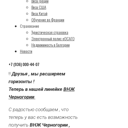
Теперь в нашей
Виза Греции
Виза США
линейке ВНЖ
Виза Китай
Обучение во Франции
Черногории
Страхование
Туристическая страховка
Электронный полис еОСАГО
Недвижимость в Болгарии
By
nak18
On
02.06.2026
Новости
+7 (936) 000-44-07
‼️
Друзья , мы расширяем
горизонты !
Теперь в нашей линейке
ВНЖ
Черногории
С радостью сообщаем , что
теперь у вас есть возможность
получить
ВНЖ Черногории ,