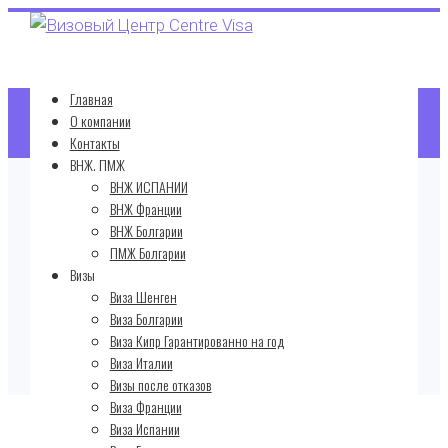
Главная
О компании
Контакты
ВНЖ. ПМЖ
ВНЖ ИСПАНИИ
Статья
ВНЖ Франции
ВНЖ Болгарии
ПМЖ Болгарии
Визы
Главная
Виза Шенген
Новости
Виза Болгарии
Виза Кипр Гарантированно на год
Теперь в нашей линейке ВНЖ Черногории
Виза Италии
Визы после отказов
Виза Франции
Виза Испании